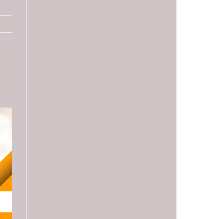
Hợp
Rồng
Kiếm
Hổ:
Thưởng
Nắm
Cực
Luật
Đã
Và
Tỷ
Lệ
Để
Tăng
Cơ
Hội
Thắng