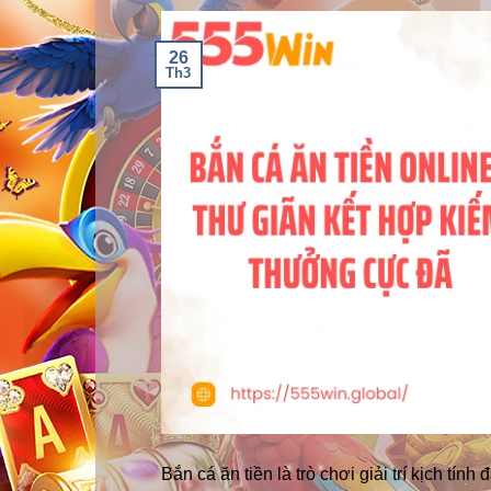
26
Th3
Bắn cá ăn tiền là trò chơi giải trí kịch t