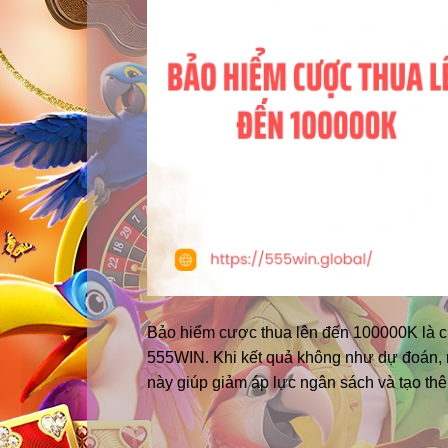
Bảo hiểm cược thua lên đến 100000K là ch
555WIN. Khi kết quả không như dự đoán, mộ
này giúp giảm áp lực ngân sách và tạo th