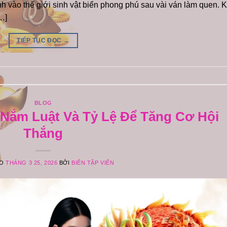
 vào thế giới sinh vật biển phong phú sau vài ván làm quen. K
…]
TIẾP TỤC ĐỌC
→
BLOG
Nắm Luật Và Tỷ Lệ Để Tăng Cơ Hội
Thắng
ÀO
THÁNG 3 25, 2026
BỞI
BIÊN TẬP VIÊN