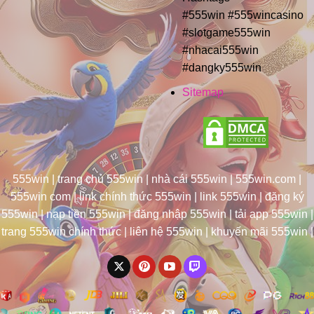
#555win #555wincasino
#slotgame555win
#nhacai555win
#dangky555win
Sitemap
555win | trang chủ 555win | nhà cái 555win | 555win.com |
555win com | link chính thức 555win | link 555win | đăng ký
555win | nạp tiền 555win | đăng nhập 555win | tải app 555win |
trang 555win chính thức | liên hệ 555win | khuyến mãi 555win |