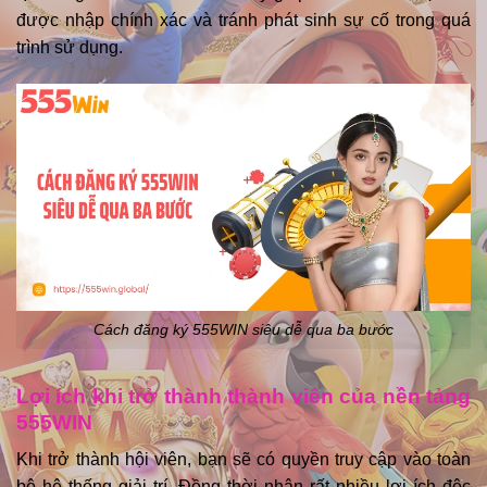
được nhập chính xác và tránh phát sinh sự cố trong quá
trình sử dụng.
Cách đăng ký 555WIN siêu dễ qua ba bước
Lợi ích khi trở thành thành viên của nền tảng
555WIN
Khi trở thành hội viên, bạn sẽ có quyền truy cập vào toàn
bộ hệ thống giải trí. Đồng thời nhận rất nhiều lợi ích độc