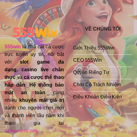
VỀ CHÚNG TÔI
555win
là nhà cái cá cược
Giới Thiệu 555Win
trực tuyến uy tín, nổi bật
CEO 555Win
với
slot game đa
dạng
,
casino live chân
Quyền Riêng Tư
thực
và
cá cược thể thao
Chơi Có Trách Nhiệm
hấp dẫn
.
Hệ thống bảo
mật an toàn
cùng
Điều Khoản Điều Kiện
nhiều
khuyến mãi giá trị
dành cho người chơi mới
và thành viên lâu năm khi
tham gia tại
koreanumc.net
.