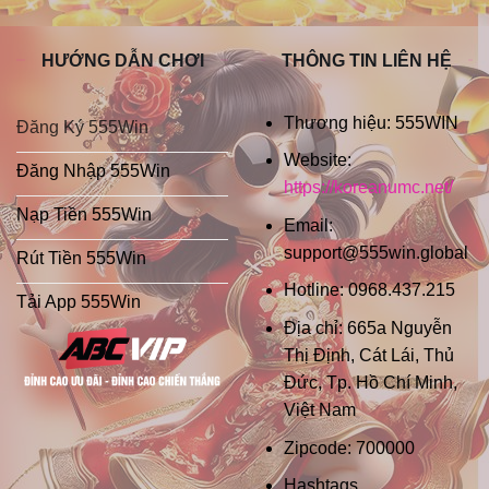
HƯỚNG DẪN CHƠI
THÔNG TIN LIÊN HỆ
Thương hiệu: 555WIN
Đăng Ký 555Win
Website:
Đăng Nhập 555Win
https://koreanumc.net/
Nạp Tiền 555Win
Email:
support@555win.global
Rút Tiền 555Win
Hotline: 0968.437.215
Tải App 555Win
Địa chỉ: 665a Nguyễn
Thị Định, Cát Lái, Thủ
Đức, Tp. Hồ Chí Minh,
Việt Nam
Zipcode: 700000
Hashtags