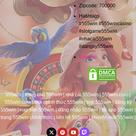
Zipcode: 700000
Hashtags
#555win #555wincasino
#slotgame555win
#nhacai555win
#dangky555win
Sitemap
555win | trang chủ 555win | nhà cái 555win | 555win.com |
555win com | link chính thức 555win | link 555win | đăng ký
555win | nạp tiền 555win | đăng nhập 555win | tải app 555win |
trang 555win chính thức | liên hệ 555win | khuyến mãi 555win |