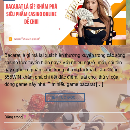
Bacarat là gì mà lại xuất hiện thường xuyên trong các sòng
casino trực tuyến hiện nay? Với nhiều người mới, cái tên
này nghe có phần sang trọng nhưng lại khá bí ẩn. Cùng
555WIN khám phá chi tiết đặc điểm, luật chơi thú vị của
dòng game này nhé. Tìm hiểu game bacarat […]
TIẾP TỤC ĐỌC
→
Đăng trong
BLOG