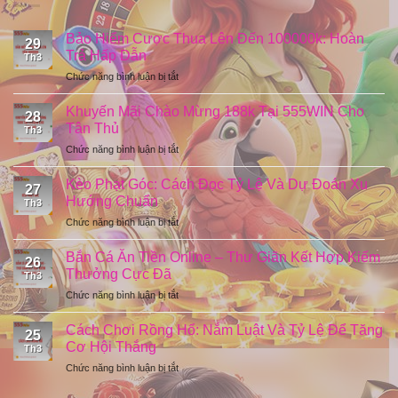
Bảo Hiểm Cược Thua Lên Đến 100000k: Hoàn
29
Trả Hấp Dẫn
Th3
ở
Chức năng bình luận bị tắt
Bảo
Hiểm
Khuyến Mãi Chào Mừng 188k Tại 555WIN Cho
28
Cược
Tân Thủ
Th3
Thua
ở
Chức năng bình luận bị tắt
Lên
Khuyến
Đến
Mãi
100000k:
Kèo Phạt Góc: Cách Đọc Tỷ Lệ Và Dự Đoán Xu
27
Chào
Hoàn
Hướng Chuẩn
Th3
Mừng
Trả
ở
Chức năng bình luận bị tắt
188k
Hấp
Kèo
Tại
Dẫn
Phạt
555WIN
Bắn Cá Ăn Tiền Online – Thư Giãn Kết Hợp Kiếm
26
Góc:
Cho
Thưởng Cực Đã
Th3
Cách
Tân
ở
Chức năng bình luận bị tắt
Đọc
Thủ
Bắn
Tỷ
Cá
Lệ
Cách Chơi Rồng Hổ: Nắm Luật Và Tỷ Lệ Để Tăng
25
Ăn
Và
Cơ Hội Thắng
Th3
Tiền
Dự
ở
Chức năng bình luận bị tắt
Online
Đoán
Cách
–
Xu
Chơi