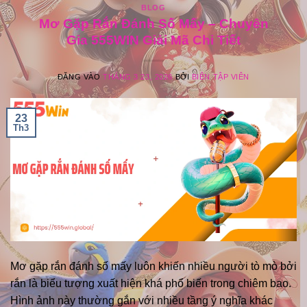
BLOG
Mơ Gặp Rắn Đánh Số Mấy – Chuyên
Gia 555WIN Giải Mã Chi Tiết
ĐĂNG VÀO
THÁNG 3 23, 2026
BỞI
BIÊN TẬP VIÊN
23
Th3
Mơ gặp rắn đánh số mấy luôn khiến nhiều người tò mò bởi
rắn là biểu tượng xuất hiện khá phổ biến trong chiêm bao.
Hình ảnh này thường gắn với nhiều tầng ý nghĩa khác