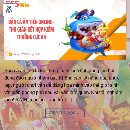
26
Th3
Bắn cá ăn tiền là trò chơi giải trí kịch tính đang thu hút
đông đảo người tham gia. Không cần kỹ năng quá phức
tạp, người chơi vẫn dễ dàng hòa mình vào thế giới sinh
vật biển phong phú sau vài ván làm quen. Khi trải nghiệm
tại 555WIN, mọi thứ càng trở […]
TIẾP TỤC ĐỌC
→