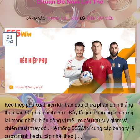
Chuẩn Để Nắm Lợi Thế
ĐĂNG VÀO
THÁNG 3 21, 2026
BỞI
BIÊN TẬP VIÊN
21
Th3
Kèo hiệp phụ xuất hiện khi trận đấu chưa phân định thắng
thua sau 90 phút chính thức. Đây là giai đoạn ngắn nhưng
lại mang nhiều biến động vì thể lực cầu thủ suy giảm và
chiến thuật thay đổi. Hệ thống 555WIN cung cấp bảng tỷ lệ
cược minh bạch, cập nhật theo […]