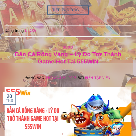
TIẾP TỤC ĐỌC
→
Đăng trong
BLOG
BLOG
Bắn Cá Rồng Vàng – Lý Do Trở Thành
Game Hot Tại 555WIN
ĐĂNG VÀO
THÁNG 3 20, 2026
BỞI
BIÊN TẬP VIÊN
20
Th3