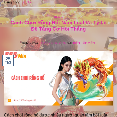
Đăng trong
BLOG
BLOG
Cách Chơi Rồng Hổ: Nắm Luật Và Tỷ Lệ
Để Tăng Cơ Hội Thắng
ĐĂNG VÀO
THÁNG 3 25, 2026
BỞI
BIÊN TẬP VIÊN
25
Th3
Cách chơi rồng hổ được nhiều người quan tâm bởi luật