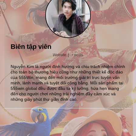
Biên tập viên
Website
|
+ posts
Nguyễn Kim là người định hướng và chịu trách nhiệm chính
cho toàn bộ thương hiệu cũng như những thiết kế độc đáo
của 555Win, mang đến môi trường giải trí trực tuyến văn
minh, lành mạnh và tuyệt đối công bằng. Mỗi sản phẩm tại
555win.global đều được đầu tư kỹ lưỡng, hứa hẹn mang
đến cho người chơi những trải nghiệm đầy cảm xúc và
những giây phút thư giãn đỉnh cao.