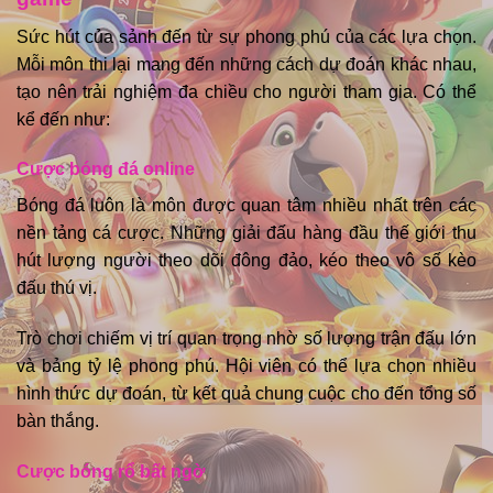
Sức hút của sảnh đến từ sự phong phú của các lựa chọn.
Mỗi môn thi lại mang đến những cách dự đoán khác nhau,
tạo nên trải nghiệm đa chiều cho người tham gia. Có thể
kể đến như:
Cược bóng đá online
Bóng đá luôn là môn được quan tâm nhiều nhất trên các
nền tảng cá cược. Những giải đấu hàng đầu thế giới thu
hút lượng người theo dõi đông đảo, kéo theo vô số kèo
đấu thú vị.
Trò chơi chiếm vị trí quan trọng nhờ số lượng trận đấu lớn
và bảng tỷ lệ phong phú. Hội viên có thể lựa chọn nhiều
hình thức dự đoán, từ kết quả chung cuộc cho đến tổng số
bàn thắng.
Cược bóng rổ bất ngờ