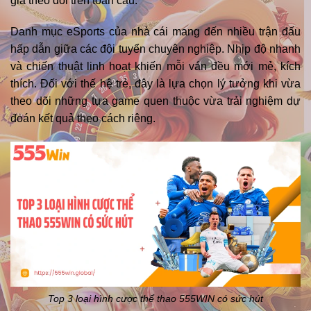
giả theo dõi trên toàn cầu.
Danh mục eSports của nhà cái mang đến nhiều trận đấu
hấp dẫn giữa các đội tuyển chuyên nghiệp. Nhịp độ nhanh
và chiến thuật linh hoạt khiến mỗi ván đều mới mẻ, kích
thích. Đối với thế hệ trẻ, đây là lựa chọn lý tưởng khi vừa
theo dõi những tựa game quen thuộc vừa trải nghiệm dự
đoán kết quả theo cách riêng.
Top 3 loại hình cược thể thao 555WIN có sức hút