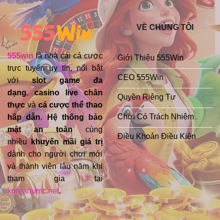
VỀ CHÚNG TÔI
555win
là nhà cái cá cược
Giới Thiệu 555Win
trực tuyến uy tín, nổi bật
CEO 555Win
với
slot game đa
dạng
,
casino live chân
Quyền Riêng Tư
thực
và
cá cược thể thao
Chơi Có Trách Nhiệm
hấp dẫn
.
Hệ thống bảo
mật an toàn
cùng
Điều Khoản Điều Kiện
nhiều
khuyến mãi giá trị
dành cho người chơi mới
và thành viên lâu năm khi
tham gia tại
koreanumc.net
.