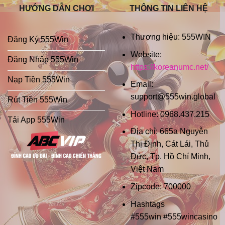
HƯỚNG DẪN CHƠI
THÔNG TIN LIÊN HỆ
Thương hiệu: 555WIN
Đăng Ký 555Win
Website:
Đăng Nhập 555Win
https://koreanumc.net/
Nạp Tiền 555Win
Email:
support@555win.global
Rút Tiền 555Win
Hotline: 0968.437.215
Tải App 555Win
Địa chỉ: 665a Nguyễn
Thị Định, Cát Lái, Thủ
Đức, Tp. Hồ Chí Minh,
Việt Nam
Zipcode: 700000
Hashtags
#555win #555wincasino