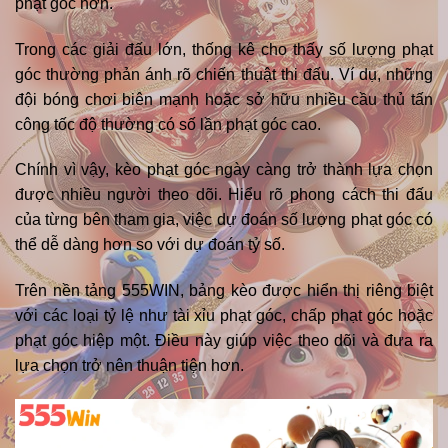
phạt góc hơn.
Trong các giải đấu lớn, thống kê cho thấy số lượng phạt
góc thường phản ánh rõ chiến thuật thi đấu. Ví dụ, những
đội bóng chơi biên mạnh hoặc sở hữu nhiều cầu thủ tấn
công tốc độ thường có số lần phạt góc cao.
Chính vì vậy, kèo phạt góc ngày càng trở thành lựa chọn
được nhiều người theo dõi. Hiểu rõ phong cách thi đấu
của từng bên tham gia, việc dự đoán số lượng phạt góc có
thể dễ dàng hơn so với dự đoán tỷ số.
Trên nền tảng 555WIN, bảng kèo được hiển thị riêng biệt
với các loại tỷ lệ như tài xỉu phạt góc, chấp phạt góc hoặc
phạt góc hiệp một. Điều này giúp việc theo dõi và đưa ra
lựa chọn trở nên thuận tiện hơn.