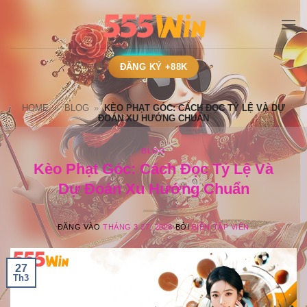
Bỏ
qua
nội
dung
ĐĂNG KÝ +88K
HOME
»
BLOG
»
KÈO PHẠT GÓC: CÁCH ĐỌC TỶ LỆ VÀ DỰ
ĐOÁN XU HƯỚNG CHUẨN
BLOG
Kèo Phạt Góc: Cách Đọc Tỷ Lệ Và
Dự Đoán Xu Hướng Chuẩn
ĐĂNG VÀO
THÁNG 3 27, 2026
BỞI
BIÊN TẬP VIÊN
27
Th3