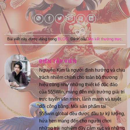
Bài viết này được đăng trong
BLOG
. Đánh dấu
liên kết thường trực
.
BIÊN TẬP VIÊN
Nguyễn Kim là người định hướng và chịu
trách nhiệm chính cho toàn bộ thương
hiệu cũng như những thiết kế độc đáo
của 555Win, mang đến môi trường giải trí
trực tuyến văn minh, lành mạnh và tuyệt
đối công bằng. Mỗi sản phẩm tại
555win.global đều được đầu tư kỹ lưỡng,
hứa hẹn mang đến cho người chơi
những trải nghiệm đầy cảm xúc và những