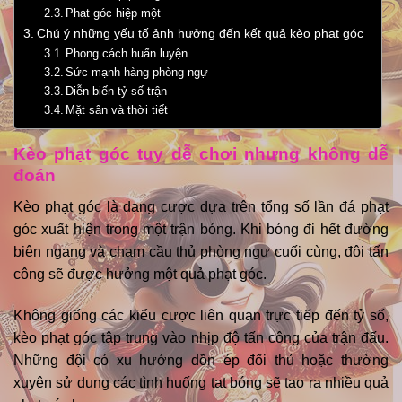
Phạt góc hiệp một
Chú ý những yếu tố ảnh hưởng đến kết quả kèo phạt góc
Phong cách huấn luyện
Sức mạnh hàng phòng ngự
Diễn biến tỷ số trận
Mặt sân và thời tiết
Kèo phạt góc tuy dễ chơi nhưng không dễ
đoán
Kèo phạt góc là dạng cược dựa trên tổng số lần đá phạt
góc xuất hiện trong một trận bóng. Khi bóng đi hết đường
biên ngang và chạm cầu thủ phòng ngự cuối cùng, đội tấn
công sẽ được hưởng một quả phạt góc.
Không giống các kiểu cược liên quan trực tiếp đến tỷ số,
kèo phạt góc tập trung vào nhịp độ tấn công của trận đấu.
Những đội có xu hướng dồn ép đối thủ hoặc thường
xuyên sử dụng các tình huống tạt bóng sẽ tạo ra nhiều quả