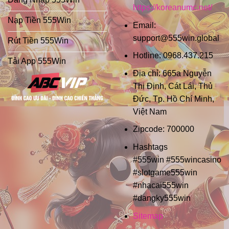
https://koreanumc.net/
Nạp Tiền 555Win
Email:
support@555win.global
Rút Tiền 555Win
Hotline: 0968.437.215
Tải App 555Win
Địa chỉ: 665a Nguyễn
Thị Định, Cát Lái, Thủ
Đức, Tp. Hồ Chí Minh,
Việt Nam
Zipcode: 700000
Hashtags
#555win #555wincasino
#slotgame555win
#nhacai555win
#dangky555win
Sitemap