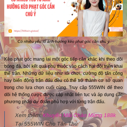
Có nhiều yếu tố ảnh hưởng kèo phạt góc cần chú ý
Kèo phạt góc mang lại một góc tiếp cận khác khi theo dõi
bóng đá, bởi kết quả phụ thuộc vào cách hai đội triển khai
thế trận. Những dữ liệu như lối chơi, cường độ tấn công
hay biến động trận đấu đều có thể trở thành cơ sở quan
trọng cho lựa chọn cuối cùng. Truy cập 555WIN để theo
dõi hệ thống cược được cập nhật liên tục và áp dụng các
phương pháp dự đoán phù hợp với từng trận đấu.
Xem thêm:
Khuyến Mãi Chào Mừng 188k
Tại 555WIN Cho Tân Thủ