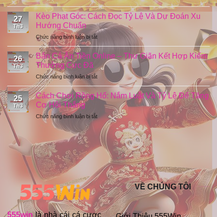
Khuyến
Đến
Mãi
100000k:
Kèo Phạt Góc: Cách Đọc Tỷ Lệ Và Dự Đoán Xu
27
Chào
Hoàn
Hướng Chuẩn
Th3
Mừng
Trả
ở
Chức năng bình luận bị tắt
188k
Hấp
Kèo
Tại
Dẫn
Phạt
555WIN
Bắn Cá Ăn Tiền Online – Thư Giãn Kết Hợp Kiếm
26
Góc:
Cho
Thưởng Cực Đã
Th3
Cách
Tân
ở
Chức năng bình luận bị tắt
Đọc
Thủ
Bắn
Tỷ
Cá
Lệ
Cách Chơi Rồng Hổ: Nắm Luật Và Tỷ Lệ Để Tăng
25
Ăn
Và
Cơ Hội Thắng
Th3
Tiền
Dự
ở
Chức năng bình luận bị tắt
Online
Đoán
Cách
–
Xu
Chơi
Thư
Hướng
Rồng
Giãn
Chuẩn
Hổ:
Kết
Nắm
Hợp
Luật
Kiếm
Và
Thưởng
Tỷ
Cực
VỀ CHÚNG TÔI
Lệ
Đã
Để
Tăng
555win
là nhà cái cá cược
Cơ
Giới Thiệu 555Win