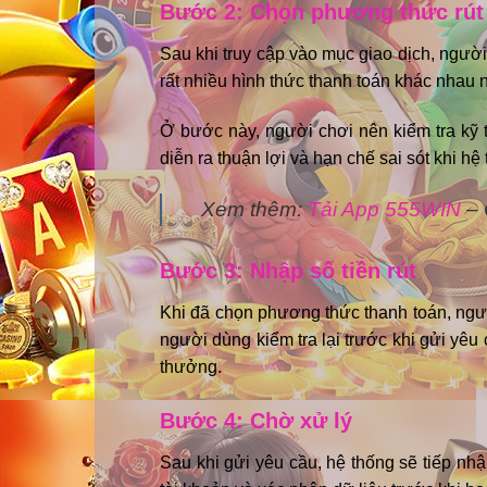
Bước 2: Chọn phương thức rút
Sau khi truy cập vào mục giao dịch, ngườ
rất nhiều hình thức thanh toán khác nha
Ở bước này, người chơi nên kiểm tra kỹ t
diễn ra thuận lợi và hạn chế sai sót khi hệ 
Xem thêm:
Tải App 555WIN
– 
Bước 3: Nhập số tiền rút
Khi đã chọn phương thức thanh toán, người
người dùng kiểm tra lại trước khi gửi yêu
thưởng.
Bước 4: Chờ xử lý
Sau khi gửi yêu cầu, hệ thống sẽ tiếp nhận