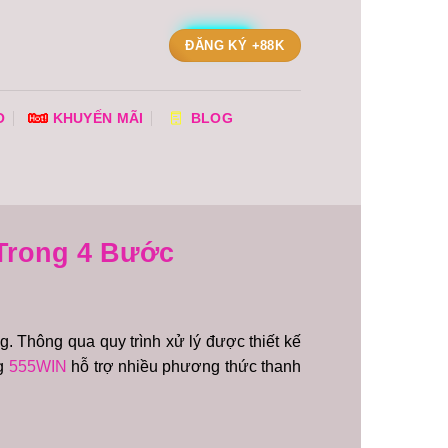
ĐĂNG KÝ +88K
O
KHUYẾN MÃI
BLOG
Trong 4 Bước
g. Thông qua quy trình xử lý được thiết kế
ng
555WIN
hỗ trợ nhiều phương thức thanh