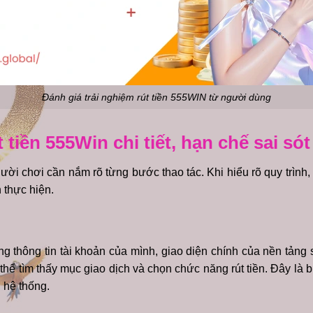
Đánh giá trải nghiệm rút tiền 555WIN từ người dùng
iền 555Win chi tiết, hạn chế sai sót
người chơi cần nắm rõ từng bước thao tác. Khi hiểu rõ quy trình
 thực hiện.
g thông tin tài khoản của mình, giao diện chính của nền tảng 
thể tìm thấy mục giao dịch và chọn chức năng rút tiền. Đây là 
 hệ thống.