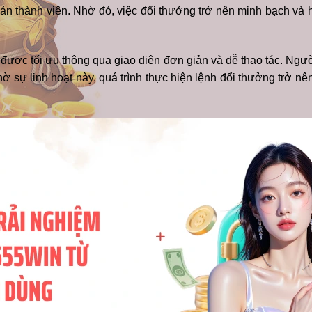
ản thành viên. Nhờ đó, việc đổi thưởng trở nên minh bạch và h
g được tối ưu thông qua giao diện đơn giản và dễ thao tác. Ng
ờ sự linh hoạt này, quá trình thực hiện lệnh đổi thưởng trở n