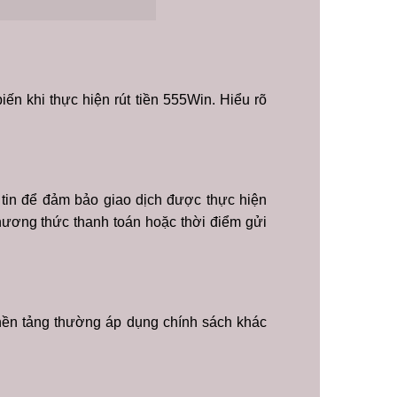
ến khi thực hiện rút tiền 555Win. Hiểu rõ
g tin để đảm bảo giao dịch được thực hiện
hương thức thanh toán hoặc thời điểm gửi
ền tảng thường áp dụng chính sách khác