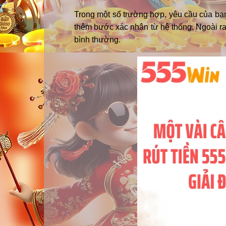
Trong một số trường hợp, yêu cầu của bạn 
thêm bước xác nhận từ hệ thống. Ngoài ra,
bình thường.