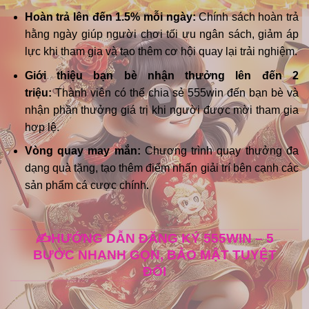
Hoàn trả lên đến 1.5% mỗi ngày:
Chính sách hoàn trả
hằng ngày giúp người chơi tối ưu ngân sách, giảm áp
lực khi tham gia và tạo thêm cơ hội quay lại trải nghiệm.
Giới thiệu bạn bè nhận thưởng lên đến 2
triệu:
Thành viên có thể chia sẻ 555win đến bạn bè và
nhận phần thưởng giá trị khi người được mời tham gia
hợp lệ.
Vòng quay may mắn:
Chương trình quay thưởng đa
dạng quà tặng, tạo thêm điểm nhấn giải trí bên cạnh các
sản phẩm cá cược chính
.
✍️HƯỚNG DẪN ĐĂNG KÝ 555WIN – 5
BƯỚC NHANH GỌN, BẢO MẬT TUYỆT
ĐỐI