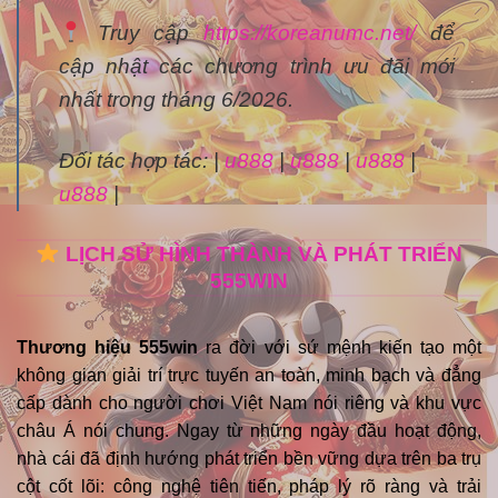
Truy cập
https://koreanumc.net/
để
cập nhật các chương trình ưu đãi mới
nhất trong tháng 6/2026.
Đối tác hợp tác:
|
u888
|
u888
|
u888
|
u888
|
LỊCH SỬ HÌNH THÀNH VÀ PHÁT TRIỂN
555WIN
Thương hiệu 555win
ra đời với sứ mệnh kiến tạo một
không gian giải trí trực tuyến an toàn, minh bạch và đẳng
cấp dành cho người chơi Việt Nam nói riêng và khu vực
châu Á nói chung. Ngay từ những ngày đầu hoạt động,
nhà cái đã định hướng phát triển bền vững dựa trên ba trụ
cột cốt lõi: công nghệ tiên tiến, pháp lý rõ ràng và trải