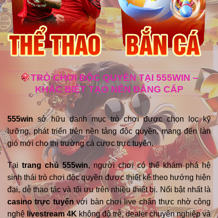
TRÒ CHƠI ĐỘC QUYỀN TẠI 555WIN –
KHÁC BIỆT TẠO NÊN ĐẲNG CẤP
555win
sở hữu danh mục trò chơi được chọn lọc kỹ
lưỡng, phát triển trên nền tảng độc quyền, mang đến làn
gió mới cho thị trường cá cược trực tuyến.
Tại
trang chủ 555win
, người chơi có thể khám phá hệ
sinh thái trò chơi độc quyền được thiết kế theo hướng hiện
đại, dễ thao tác và tối ưu trên nhiều thiết bị. Nổi bật nhất là
casino trực tuyến
với bàn chơi live chân thực nhờ công
nghệ
livestream 4K
không độ trễ, dealer chuyên nghiệp và