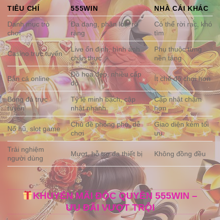
TIÊU CHÍ
555WIN
NHÀ CÁI KHÁC
Danh mục trò
Đa dạng, phân loại rõ
Có thể rời rạc, khó
chơi
ràng
tìm
Live ổn định, hình ảnh
Phụ thuộc từng
Casino trực tuyến
chân thực
nền tảng
Đồ họa đẹp, nhiều cấp
Bắn cá online
Ít chế độ chơi hơn
độ
Bóng đá trực
Tỷ lệ minh bạch, cập
Cập nhật chậm
tuyến
nhật nhanh
hơn
Chủ đề phong phú, dễ
Giao diện kém tối
Nổ hũ, slot game
chơi
ưu
Trải nghiệm
Mượt, hỗ trợ đa thiết bị
Không đồng đều
người dùng
KHUYẾN MÃI ĐỘC QUYỀN 555WIN –
ƯU ĐÃI VƯỢT TRỘI