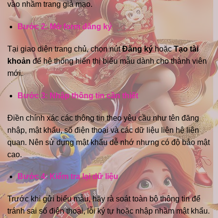
vào nhầm trang giả mạo.
Bước 2: Mở form đăng ký
Tại giao diện trang chủ, chọn nút
Đăng ký
hoặc
Tạo tài
khoản
để hệ thống hiển thị biểu mẫu dành cho thành viên
mới.
Bước 3: Nhập thông tin cần thiết
Điền chính xác các thông tin theo yêu cầu như tên đăng
nhập, mật khẩu, số điện thoại và các dữ liệu liên hệ liên
quan. Nên sử dụng mật khẩu dễ nhớ nhưng có độ bảo mật
cao.
Bước 4: Kiểm tra lại dữ liệu
Trước khi gửi biểu mẫu, hãy rà soát toàn bộ thông tin để
tránh sai số điện thoại, lỗi ký tự hoặc nhập nhầm mật khẩu.