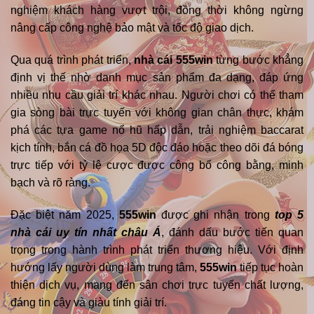
nghiệm khách hàng vượt trội, đồng thời không ngừng
nâng cấp công nghệ bảo mật và tốc độ giao dịch.
Qua quá trình phát triển,
nhà cái 555win
từng bước khẳng
định vị thế nhờ danh mục sản phẩm đa dạng, đáp ứng
nhiều nhu cầu giải trí khác nhau. Người chơi có thể tham
gia sòng bài trực tuyến với không gian chân thực, khám
phá các tựa game nổ hũ hấp dẫn, trải nghiệm baccarat
kịch tính, bắn cá đồ họa 5D độc đáo hoặc theo dõi đá bóng
trực tiếp với tỷ lệ cược được công bố công bằng, minh
bạch và rõ ràng.
Đặc biệt năm 2025,
555win
được ghi nhận trong
top 5
nhà cái uy tín nhất châu Á
, đánh dấu bước tiến quan
trọng trong hành trình phát triển thương hiệu. Với định
hướng lấy người dùng làm trung tâm,
555win
tiếp tục hoàn
thiện dịch vụ, mang đến sân chơi trực tuyến chất lượng,
đáng tin cậy và giàu tính giải trí.