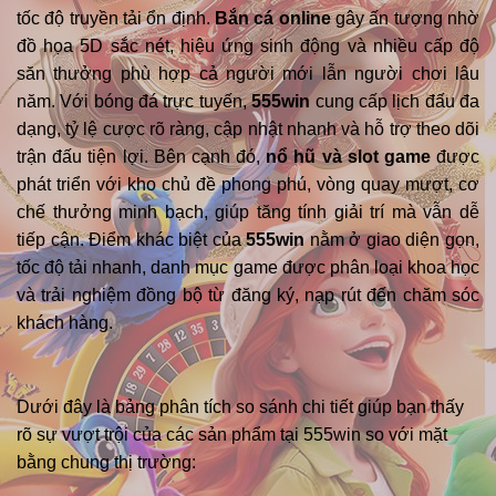
tốc độ truyền tải ổn định.
Bắn cá online
gây ấn tượng nhờ
đồ họa 5D sắc nét, hiệu ứng sinh động và nhiều cấp độ
săn thưởng phù hợp cả người mới lẫn người chơi lâu
năm. Với bóng đá trực tuyến,
555win
cung cấp lịch đấu đa
dạng, tỷ lệ cược rõ ràng, cập nhật nhanh và hỗ trợ theo dõi
trận đấu tiện lợi. Bên cạnh đó,
nổ hũ và slot game
được
phát triển với kho chủ đề phong phú, vòng quay mượt, cơ
chế thưởng minh bạch, giúp tăng tính giải trí mà vẫn dễ
tiếp cận. Điểm khác biệt của
555win
nằm ở giao diện gọn,
tốc độ tải nhanh, danh mục game được phân loại khoa học
và trải nghiệm đồng bộ từ đăng ký, nạp rút đến chăm sóc
khách hàng.
Dưới đây là bảng phân tích so sánh chi tiết giúp bạn thấy
rõ sự vượt trội của các sản phẩm tại 555win so với mặt
bằng chung thị trường: