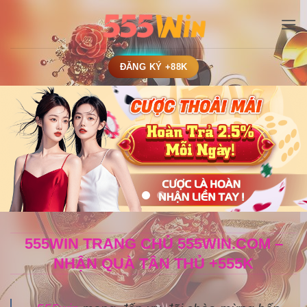
Bỏ
qua
nội
dung
ĐĂNG KÝ +88K
555WIN TRANG CHỦ 555WIN.COM –
NHẬN QUÀ TÂN THỦ +555K