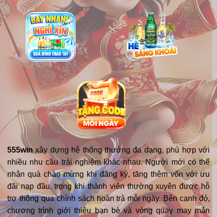
555win
xây dựng hệ thống thưởng đa dạng, phù hợp với
nhiều nhu cầu trải nghiệm khác nhau. Người mới có thể
nhận quà chào mừng khi đăng ký, tăng thêm vốn với ưu
đãi nạp đầu, trong khi thành viên thường xuyên được hỗ
trợ thông qua chính sách hoàn trả mỗi ngày. Bên cạnh đó,
chương trình giới thiệu bạn bè và vòng quay may mắn