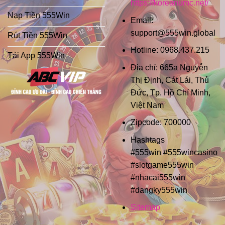
https://koreanumc.net/
Nạp Tiền 555Win
Email:
support@555win.global
Rút Tiền 555Win
Hotline: 0968.437.215
Tải App 555Win
Địa chỉ: 665a Nguyễn
Thị Định, Cát Lái, Thủ
Đức, Tp. Hồ Chí Minh,
Việt Nam
Zipcode: 700000
Hashtags
#555win #555wincasino
#slotgame555win
#nhacai555win
#dangky555win
Sitemap