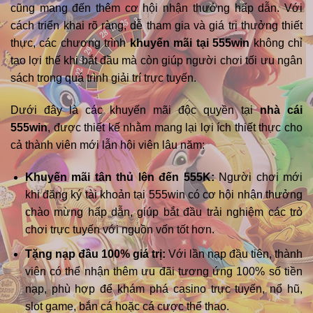
cũng mang đến thêm cơ hội nhận thưởng hấp dẫn. Với
cách triển khai rõ ràng, dễ tham gia và giá trị thưởng thiết
thực, các chương trình
khuyến mãi tại 555win
không chỉ
tạo lợi thế khi bắt đầu mà còn giúp người chơi tối ưu ngân
sách trong quá trình giải trí trực tuyến.
Dưới đây là các khuyến mãi độc quyền tại
nhà cái
555win
, được thiết kế nhằm mang lại lợi ích thiết thực cho
cả thành viên mới lẫn hội viên lâu năm:
Khuyến mãi tân thủ lên đến 555K:
Người chơi mới
khi đăng ký tài khoản tại 555win có cơ hội nhận thưởng
chào mừng hấp dẫn, giúp bắt đầu trải nghiệm các trò
chơi trực tuyến với nguồn vốn tốt hơn.
Tặng nạp đầu 100% giá trị:
Với lần nạp đầu tiên, thành
viên có thể nhận thêm ưu đãi tương ứng 100% số tiền
nạp, phù hợp để khám phá casino trực tuyến, nổ hũ,
slot game, bắn cá hoặc cá cược thể thao.