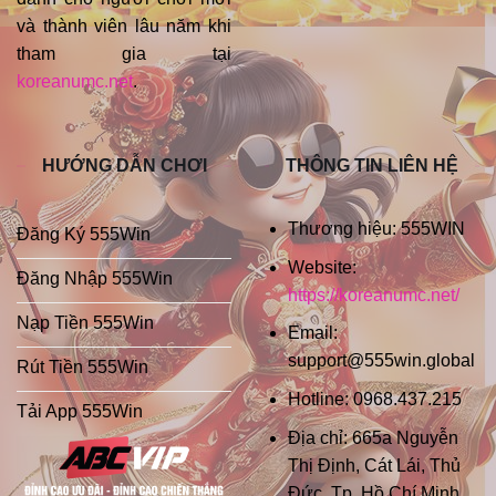
và thành viên lâu năm khi
tham gia tại
koreanumc.net
.
HƯỚNG DẪN CHƠI
THÔNG TIN LIÊN HỆ
Thương hiệu: 555WIN
Đăng Ký 555Win
Website:
Đăng Nhập 555Win
https://koreanumc.net/
Nạp Tiền 555Win
Email:
support@555win.global
Rút Tiền 555Win
Hotline: 0968.437.215
Tải App 555Win
Địa chỉ: 665a Nguyễn
Thị Định, Cát Lái, Thủ
Đức, Tp. Hồ Chí Minh,