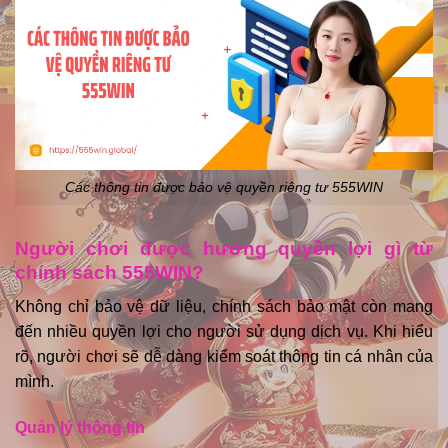
Các thông tin được bảo vệ quyền riêng tư 555WIN
Người chơi được hưởng quyền lợi gì từ
chính sách 555WIN?
Không chỉ bảo vệ dữ liệu, chính sách bảo mật còn mang
đến nhiều quyền lợi cho người sử dụng dịch vụ. Khi hiểu
rõ, người chơi sẽ dễ dàng kiểm soát thông tin cá nhân của
mình.
Quản lý thông tin