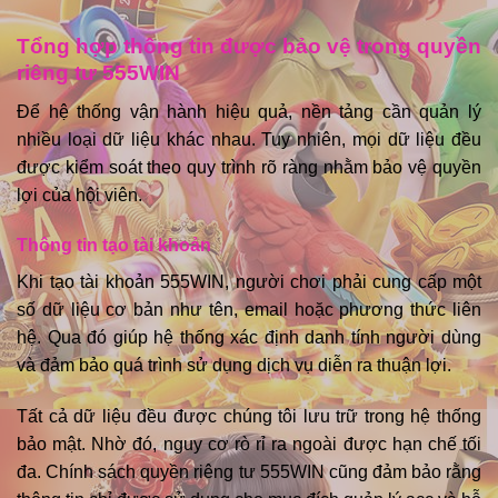
Tổng hợp thông tin được bảo vệ trong quyền
riêng tư 555WIN
Để hệ thống vận hành hiệu quả, nền tảng cần quản lý
nhiều loại dữ liệu khác nhau. Tuy nhiên, mọi dữ liệu đều
được kiểm soát theo quy trình rõ ràng nhằm bảo vệ quyền
lợi của hội viên.
Thông tin tạo tài khoản
Khi tạo tài khoản 555WIN, người chơi phải cung cấp một
số dữ liệu cơ bản như tên, email hoặc phương thức liên
hệ. Qua đó giúp hệ thống xác định danh tính người dùng
và đảm bảo quá trình sử dụng dịch vụ diễn ra thuận lợi.
Tất cả dữ liệu đều được chúng tôi lưu trữ trong hệ thống
bảo mật. Nhờ đó, nguy cơ rò rỉ ra ngoài được hạn chế tối
đa. Chính sách quyền riêng tư 555WIN cũng đảm bảo rằng