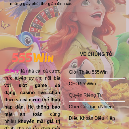
những giây phút thư giãn đỉnh cao.
VỀ CHÚNG TÔI
555win
là nhà cái cá cược
Giới Thiệu 555Win
trực tuyến uy tín, nổi bật
CEO 555Win
với
slot game đa
dạng
,
casino live chân
Quyền Riêng Tư
thực
và
cá cược thể thao
Chơi Có Trách Nhiệm
hấp dẫn
.
Hệ thống bảo
mật an toàn
cùng
Điều Khoản Điều Kiện
nhiều
khuyến mãi giá trị
dành cho người chơi mới