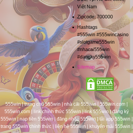
Việt Nam
Zipcode: 700000
Hashtags
#555win #555wincasino
#slotgame555win
#nhacai555win
#dangky555win
Sitemap
555win | trang chủ 555win | nhà cái 555win | 555win.com |
555win com | link chính thức 555win | link 555win | đăng ký
555win | nạp tiền 555win | đăng nhập 555win | tải app 555win |
trang 555win chính thức | liên hệ 555win | khuyến mãi 555win |