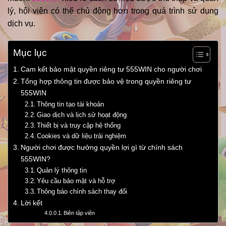
lý, hội viên có thể chủ động hơn trong quá trình sử dụng
dịch vụ.
Mục lục
Cam kết bảo mật quyền riêng tư 555WIN cho người chơi
Tổng hợp thông tin được bảo vệ trong quyền riêng tư
555WIN
Thông tin tạo tài khoản
Giao dịch và lịch sử hoạt động
Thiết bị và truy cập hệ thống
Cookies và dữ liệu trải nghiệm
Người chơi được hưởng quyền lợi gì từ chính sách
555WIN?
Quản lý thông tin
Yêu cầu bảo mật và hỗ trợ
Thông báo chính sách thay đổi
Lời kết
Biên tập viên