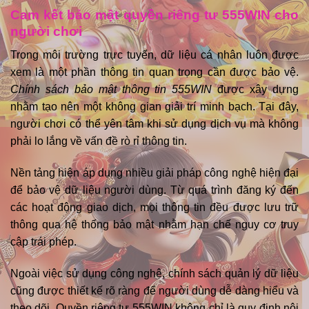
Cam kết bảo mật quyền riêng tư 555WIN cho
người chơi
Trong môi trường trực tuyến, dữ liệu cá nhân luôn được
xem là một phần thông tin quan trọng cần được bảo vệ.
Chính sách bảo mật thông tin 555WIN
được xây dựng
nhằm tạo nên một không gian giải trí minh bạch. Tại đây,
người chơi có thể yên tâm khi sử dụng dịch vụ mà không
phải lo lắng về vấn đề rò rỉ thông tin.
Nền tảng hiện áp dụng nhiều giải pháp công nghệ hiện đại
để bảo vệ dữ liệu người dùng. Từ quá trình đăng ký đến
các hoạt động giao dịch, mọi thông tin đều được lưu trữ
thông qua hệ thống bảo mật nhằm hạn chế nguy cơ truy
cập trái phép.
Ngoài việc sử dụng công nghệ, chính sách quản lý dữ liệu
cũng được thiết kế rõ ràng để người dùng dễ dàng hiểu và
theo dõi. Quyền riêng tư 555WIN không chỉ là quy định nội