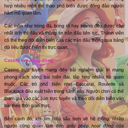
hợp nhiều môn thể thao phổ biến được đông đảo người
hâm mộ quan tâm.
Các môn như bóng đá, bóng rổ hay tennis đều được cập
nhật lịch thi đấu và thông tin trận đấu liên tục. Thành viên
có thể theo dõi diễn biến của các trận đấu thông qua bảng
dữ liệu được hiển thị trực quan.
Casino live sống động
Casino trực tuyến mang đến trải nghiệm giải trí mang
phong cách sòng bài hiện đại, tập hợp nhiều trò quen
thuộc. Các trò phổ biến như Baccarat, Roulette và
Blackjack đều xuất hiện trong sảnh này. Người chơi có thể
tham gia vào các bàn trực tuyến và theo dõi diễn biến ván
bài theo thời gian thực.
Bên cạnh đó, khi tìm hiểu sâu hơn về hệ thống, nhiều
người cũng quan tâm đến
giấy phép hoạt động của