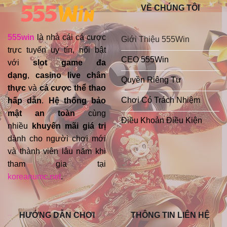
VỀ CHÚNG TÔI
555win
là nhà cái cá cược
Giới Thiệu 555Win
trực tuyến uy tín, nổi bật
CEO 555Win
với
slot game đa
dạng
,
casino live chân
Quyền Riêng Tư
thực
và
cá cược thể thao
Chơi Có Trách Nhiệm
hấp dẫn
.
Hệ thống bảo
mật an toàn
cùng
Điều Khoản Điều Kiện
nhiều
khuyến mãi giá trị
dành cho người chơi mới
và thành viên lâu năm khi
tham gia tại
koreanumc.net
.
HƯỚNG DẪN CHƠI
THÔNG TIN LIÊN HỆ