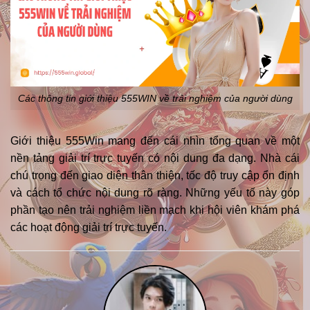
Các thông tin giới thiệu 555WIN về trải nghiệm của người dùng
Giới thiệu 555Win mang đến cái nhìn tổng quan về một
nền tảng giải trí trực tuyến có nội dung đa dạng. Nhà cái
chú trọng đến giao diện thân thiện, tốc độ truy cập ổn định
và cách tổ chức nội dung rõ ràng. Những yếu tố này góp
phần tạo nên trải nghiệm liền mạch khi hội viên khám phá
các hoạt động giải trí trực tuyến.