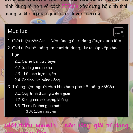
hình dung rõ hơn về cách
555Win
xây dựng hệ sinh thái,
mang lại không gian giải trí trực tuyến hiện đại.
Mục lục
Giới thiệu 555Win – Nền tảng giải trí đang được quan tâm
Giới thiệu hệ thống trò chơi đa dạng, được sắp xếp khoa
học
Game bài trực tuyến
Sảnh game nổ hũ
Thể thao trực tuyến
Casino live sống động
Trải nghiệm người chơi khi khám phá hệ thống 555Win
Quy trình tham gia đơn giản
Kho game số lượng khủng
Theo dõi thông tin mới
Biên tập viên
Giới thiệu 555Win – Nền tảng giải trí đang
được quan tâm