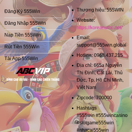
Thương hiệu: 555WIN
Đăng Ký 555Win
Website:
Đăng Nhập 555Win
https://koreanumc.net/
Nạp Tiền 555Win
Email:
support@555win.global
Rút Tiền 555Win
Hotline: 0968.437.215
Tải App 555Win
Địa chỉ: 665a Nguyễn
Thị Định, Cát Lái, Thủ
Đức, Tp. Hồ Chí Minh,
Việt Nam
Zipcode: 700000
Hashtags
#555win #555wincasino
#slotgame555win
#nhacai555win