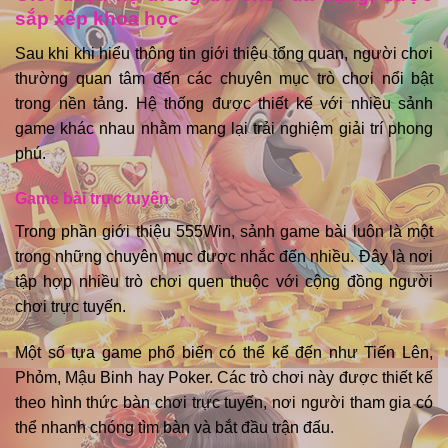
sắp xếp khoa học
Sau khi khi hiểu thông tin giới thiệu tổng quan, người chơi
thường quan tâm đến các chuyên mục trò chơi nổi bật
trong nền tảng. Hệ thống được thiết kế với nhiều sảnh
game khác nhau nhằm mang lại trải nghiệm giải trí phong
phú.
Game bài trực tuyến
Trong phần giới thiệu 555Win, sảnh game bài luôn là một
trong những chuyên mục được nhắc đến nhiều. Đây là nơi
tập hợp nhiều trò chơi quen thuộc với cộng đồng người
chơi trực tuyến.
Một số tựa game phổ biến có thể kể đến như Tiến Lên,
Phỏm, Mậu Binh hay Poker. Các trò chơi này được thiết kế
theo hình thức bàn chơi trực tuyến, nơi người tham gia có
thể nhanh chóng tìm bàn và bắt đầu trận đấu.