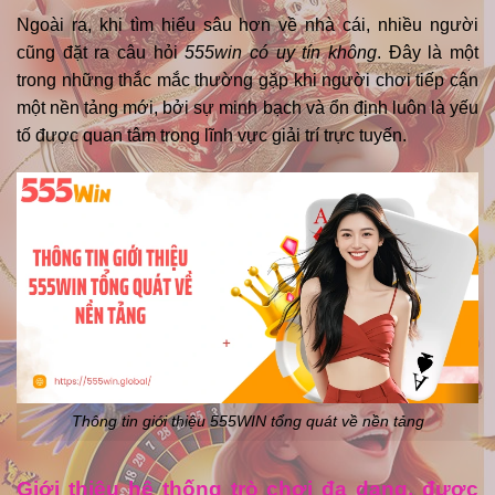
Ngoài ra, khi tìm hiểu sâu hơn về nhà cái, nhiều người
cũng đặt ra câu hỏi
555win có uy tín không
. Đây là một
trong những thắc mắc thường gặp khi người chơi tiếp cận
một nền tảng mới, bởi sự minh bạch và ổn định luôn là yếu
tố được quan tâm trong lĩnh vực giải trí trực tuyến.
Thông tin giới thiệu 555WIN tổng quát về nền tảng
Giới thiệu hệ thống trò chơi đa dạng, được