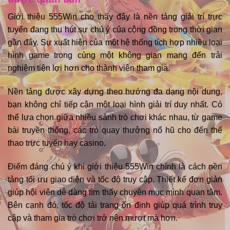
Giới thiệu 555Win cho thấy đây là nền tảng giải trí trực
tuyến đang thu hút sự chú ý của cộng đồng trong thời gian
gần đây. Sự xuất hiện của một hệ thống tích hợp nhiều loại
hình game trong cùng một không gian mang đến trải
nghiệm tiện lợi hơn cho thành viên tham gia.
Nền tảng được xây dựng theo hướng đa dạng nội dung,
bạn không chỉ tiếp cận một loại hình giải trí duy nhất. Có
thể lựa chọn giữa nhiều sảnh trò chơi khác nhau, từ game
bài truyền thống, các trò quay thưởng nổ hũ cho đến thể
thao trực tuyến hay casino.
Điểm đáng chú ý khi giới thiệu 555Win chính là cách nền
tảng tối ưu giao diện và tốc độ truy cập. Thiết kế đơn giản
giúp hội viên dễ dàng tìm thấy chuyên mục mình quan tâm.
Bên cạnh đó, tốc độ tải trang ổn định giúp quá trình truy
cập và tham gia trò chơi trở nên mượt mà hơn.