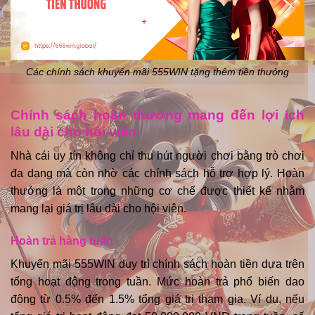
Các chính sách khuyến mãi 555WIN tặng thêm tiền thưởng
Chính sách hoàn thưởng mang đến lợi ích
lâu dài cho hội viên
Nhà cái uy tín không chỉ thu hút người chơi bằng trò chơi
đa dạng mà còn nhờ các chính sách hỗ trợ hợp lý. Hoàn
thưởng là một trong những cơ chế được thiết kế nhằm
mang lại giá trị lâu dài cho hội viên.
Hoàn trả hàng tuần
Khuyến mãi 555WIN duy trì chính sách hoàn tiền dựa trên
tổng hoạt động trong tuần. Mức hoàn trả phổ biến dao
động từ 0.5% đến 1.5% tổng giá trị tham gia. Ví dụ, nếu