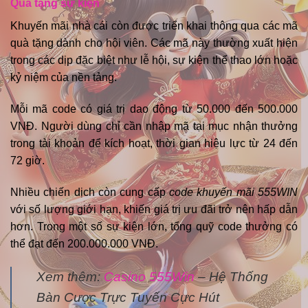
Quà tặng sự kiện
Khuyến mãi nhà cái còn được triển khai thông qua các mã
quà tặng dành cho hội viên. Các mã này thường xuất hiện
trong các dịp đặc biệt như lễ hội, sự kiện thể thao lớn hoặc
kỷ niệm của nền tảng.
Mỗi mã code có giá trị dao động từ 50.000 đến 500.000
VNĐ. Người dùng chỉ cần nhập mã tại mục nhận thưởng
trong tài khoản để kích hoạt, thời gian hiệu lực từ 24 đến
72 giờ.
Nhiều chiến dịch còn cung cấp
code khuyến mãi 555WIN
với số lượng giới hạn, khiến giá trị ưu đãi trở nên hấp dẫn
hơn. Trong một số sự kiện lớn, tổng quỹ code thưởng có
thể đạt đến 200.000.000 VNĐ.
Xem thêm:
Casino 555Win
– Hệ Thống
Bàn Cược Trực Tuyến Cực Hút