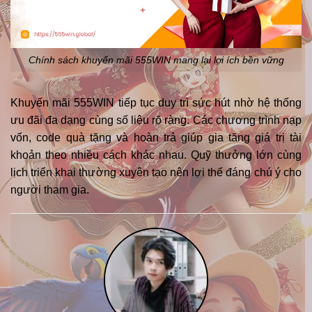
Chính sách khuyến mãi 555WIN mang lại lợi ích bền vững
Khuyến mãi 555WIN tiếp tục duy trì sức hút nhờ hệ thống
ưu đãi đa dạng cùng số liệu rõ ràng. Các chương trình nạp
vốn, code quà tặng và hoàn trả giúp gia tăng giá trị tài
khoản theo nhiều cách khác nhau. Quỹ thưởng lớn cùng
lịch triển khai thường xuyên tạo nên lợi thế đáng chú ý cho
người tham gia.