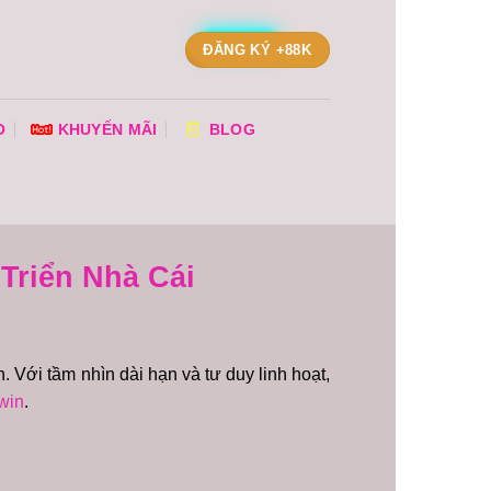
ĐĂNG KÝ +88K
O
KHUYẾN MÃI
BLOG
Triển Nhà Cái
. Với tầm nhìn dài hạn và tư duy linh hoạt,
win
.