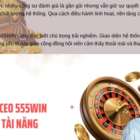
nhiều cộng sự đánh giá là gần gũi nhưng vẫn giữ sự quyết đ
chất lượng hệ thống. Qua cách điều hành linh hoạt, nền tảng có
 555WIN
cũng đặc biệt chú trọng trải nghiệm. Giao diện hệ thống
g yếu tố này giúp cộng đồng hội viên cảm thấy thoải mái và thuậ