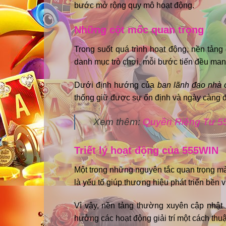
bước mở rộng quy mô hoạt động.
Những cột mốc quan trọng
Trong suốt quá trình hoạt động, nền tảng
danh mục trò chơi, mỗi bước tiến đều mang
Dưới định hướng của
ban lãnh đạo nhà 
thống giữ được sự ổn định và ngày càng 
Xem thêm:
Quyền Riêng Tư 
Triết lý hoạt động của 555WIN
Một trong những nguyên tắc quan trọng mà
là yếu tố giúp thương hiệu phát triển bền 
Vì vậy, nền tảng thường xuyên cập nhật h
hưởng các hoạt động giải trí một cách thuậ