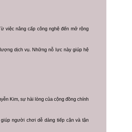
g. Từ việc nâng cấp công nghệ đến mở rộng
lượng dịch vụ. Những nỗ lực này giúp hệ
uyễn Kim, sự hài lòng của cộng đồng chính
ó giúp người chơi dễ dàng tiếp cận và tận