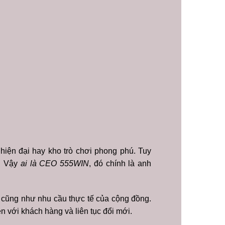
 hiện đại hay kho trò chơi phong phú. Tuy
g. Vậy
ai là CEO 555WIN
, đó chính là anh
ến cũng như nhu cầu thực tế của cộng đồng.
 với khách hàng và liên tục đổi mới.