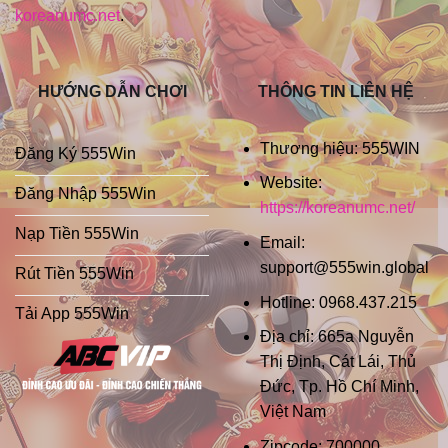
koreanumc.net
.
HƯỚNG DẪN CHƠI
THÔNG TIN LIÊN HỆ
Thương hiệu: 555WIN
Đăng Ký 555Win
Website:
Đăng Nhập 555Win
https://koreanumc.net/
Nạp Tiền 555Win
Email:
support@555win.global
Rút Tiền 555Win
Hotline: 0968.437.215
Tải App 555Win
Địa chỉ: 665a Nguyễn
Thị Định, Cát Lái, Thủ
Đức, Tp. Hồ Chí Minh,
Việt Nam
Zipcode: 700000