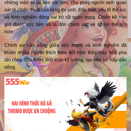
những màn so tài kéo dài hơn, cho phép người xem quan
sát rõ chiến thuật của từng thí sinh. Đặc biệt, yếu tố thể lực
và kinh nghiệm đóng vai trò rất quan trọng. Chiến kê nào
giữ được sức bền và ra đòn chính xác sẽ có lợi thế lớn
hơn.
Chính sự cân bằng giữa sức mạnh và kinh nghiệm đã
khiến nhiều người thích theo dõi hình thức này. Mỗi pha
tấn công đều được tính toán kỹ lưỡng, tạo nên sự hấp dẫn
riêng.