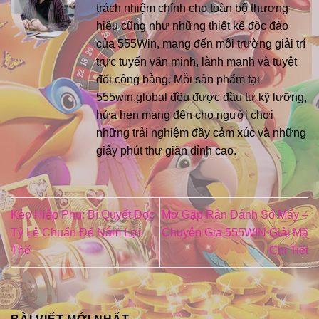
trách nhiệm chính cho toàn bộ thương
hiệu cũng như những thiết kế độc đáo
của 555Win, mang đến môi trường giải trí
trực tuyến văn minh, lành mạnh và tuyệt
đối công bằng. Mỗi sản phẩm tại
555win.global đều được đầu tư kỹ lưỡng,
hứa hẹn mang đến cho người chơi
những trải nghiệm đầy cảm xúc và những
giây phút thư giãn đỉnh cao.
Kèo Hiệp Phụ: Bí Quyết Đọc
Mơ Gặp Rắn Đánh Số Mấy –
Tỷ Lệ Chuẩn Để Nắm Lợi
Chuyên Gia 555WIN Giải Mã
Thế
Chi Tiết