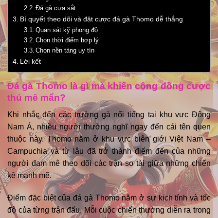
Đá gà cựa sắt
Bí quyết theo dõi và đặt cược đá gà Thomo dễ thắng
Quan sát kỹ phong độ
Chọn thời điểm hợp lý
Chọn nền tảng uy tín
Lời kết
Đá gà Thomo là gì mà khiến cộng đồng cược
thủ mê mẩn?
Khi nhắc đến các trường gà nổi tiếng tại khu vực Đông
Nam Á, nhiều người thường nghĩ ngay đến cái tên quen
thuộc này. Thomo nằm ở khu vực biên giới Việt Nam –
Campuchia và từ lâu đã trở thành điểm đến của những
người đam mê theo dõi các trận so tài giữa những chiến
kê mạnh mẽ.
Điểm đặc biệt của đá gà Thomo nằm ở sự kịch tính và tốc
độ của từng trận đấu. Mỗi cuộc chiến thường diễn ra trong