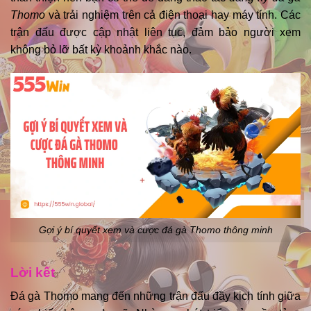
Thomo
và trải nghiệm trên cả điện thoại hay máy tính. Các
trận đấu được cập nhật liên tục, đảm bảo người xem
không bỏ lỡ bất kỳ khoảnh khắc nào.
Gợi ý bí quyết xem và cược đá gà Thomo thông minh
Lời kết
Đá gà Thomo mang đến những trận đấu đầy kịch tính giữa