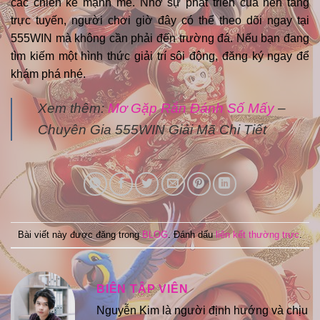
các chiến kê mạnh mẽ. Nhờ sự phát triển của nền tảng
trực tuyến, người chơi giờ đây có thể theo dõi ngay tại
555WIN mà không cần phải đến trường đá. Nếu bạn đang
tìm kiếm một hình thức giải trí sôi động, đăng ký ngay để
khám phá nhé.
Xem thêm:
Mơ Gặp Rắn Đánh Số Mấy
–
Chuyên Gia 555WIN Giải Mã Chi Tiết
Bài viết này được đăng trong
BLOG
. Đánh dấu
liên kết thường trực
.
BIÊN TẬP VIÊN
Nguyễn Kim là người định hướng và chịu