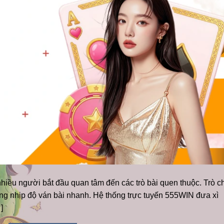
i nhiều người bắt đầu quan tâm đến các trò bài quen thuộc. Trò c
ùng nhịp độ ván bài nhanh. Hệ thống trực tuyến 555WIN đưa xì
]