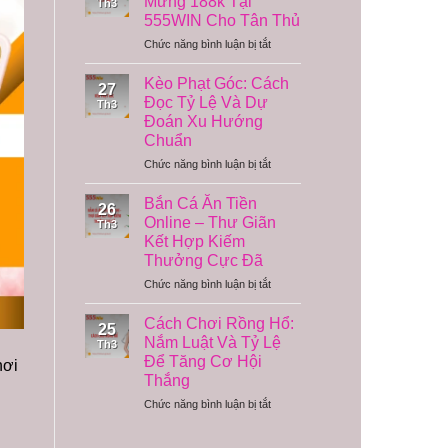
Mừng 188k Tại
Th3
Thua
555WIN Cho Tân Thủ
Lên
ở
Chức năng bình luận bị tắt
Đến
Khuyến
100000k:
Mãi
Hoàn
Kèo Phạt Góc: Cách
27
Chào
Trả
Đọc Tỷ Lệ Và Dự
Th3
Mừng
Hấp
Đoán Xu Hướng
188k
Dẫn
Chuẩn
Tại
555WIN
ở
Chức năng bình luận bị tắt
Cho
Kèo
Tân
Phạt
Bắn Cá Ăn Tiền
26
Thủ
Góc:
Online – Thư Giãn
Th3
Cách
Kết Hợp Kiếm
Đọc
Thưởng Cực Đã
Tỷ
Lệ
ở
Chức năng bình luận bị tắt
Và
Bắn
Dự
Cá
Cách Chơi Rồng Hổ:
25
Đoán
Ăn
Nắm Luật Và Tỷ Lệ
Th3
Xu
Tiền
Để Tăng Cơ Hội
hơi
Hướng
Online
Thắng
Chuẩn
–
Thư
ở
Chức năng bình luận bị tắt
Giãn
Cách
Kết
Chơi