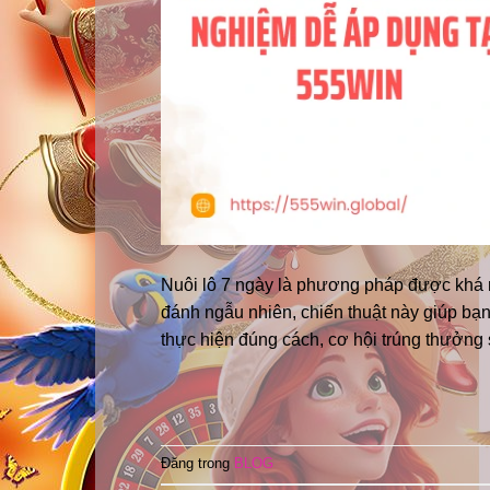
Nuôi lô 7 ngày là phương pháp được khá n
đánh ngẫu nhiên, chiến thuật này giúp bạ
thực hiện đúng cách, cơ hội trúng thưởng 
Đăng trong
BLOG