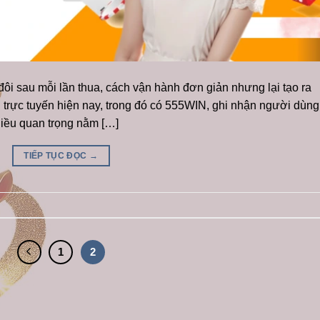
ôi sau mỗi lần thua, cách vận hành đơn giản nhưng lại tạo ra
g trực tuyến hiện nay, trong đó có 555WIN, ghi nhận người dùng
Điều quan trọng nằm […]
TIẾP TỤC ĐỌC
→
1
2