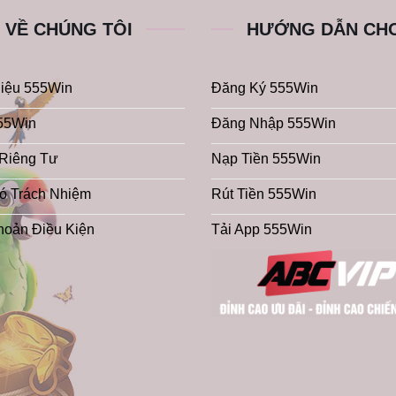
VỀ CHÚNG TÔI
HƯỚNG DẪN CH
hiệu 555Win
Đăng Ký 555Win
55Win
Đăng Nhập 555Win
Riêng Tư
Nạp Tiền 555Win
ó Trách Nhiệm
Rút Tiền 555Win
hoản Điều Kiện
Tải App 555Win