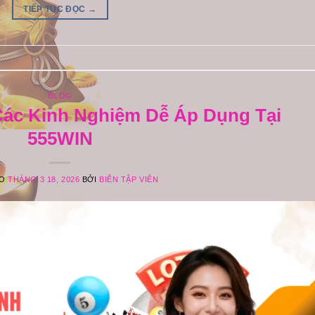
TIẾP TỤC ĐỌC
→
BLOG
Các Kinh Nghiệm Dễ Áp Dụng Tại
555WIN
ÀO
THÁNG 3 18, 2026
BỞI
BIÊN TẬP VIÊN